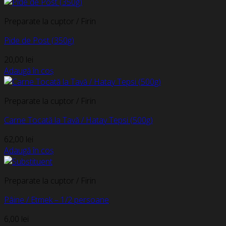
Preparate la cuptor / Firin
Pide de Post (350g)
20,00
lei
Adaugă în coș
Preparate la cuptor / Firin
Carne Tocată la Tavă / Hatay Tepsi (500g)
62,00
lei
Adaugă în coș
Preparate la cuptor / Firin
Pâine / Etmek – 1/2 persoane
6,00
lei