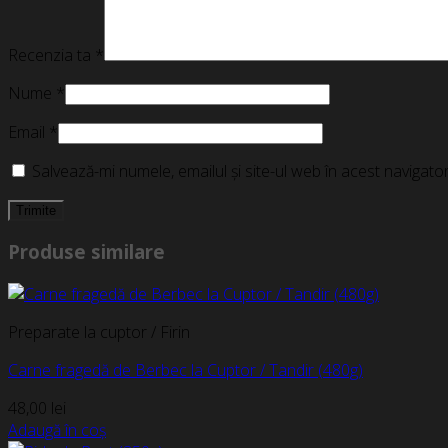
Recenzia ta
*
Nume
*
Email
*
Salvează-mi numele, emailul și site-ul web în acest navigat
Produse similare
Preparate la cuptor / Firin
Carne fragedă de Berbec la Cuptor / Tandir (480g)
48,00
lei
Adaugă în coș