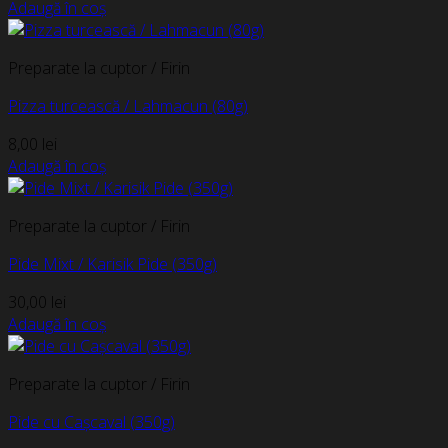
Adaugă în coș
Preparate la cuptor / Firin
Pizza turcească / Lahmacun (80g)
8,00
lei
Adaugă în coș
Preparate la cuptor / Firin
Pide Mixt / Karisik Pide (350g)
30,00
lei
Adaugă în coș
Preparate la cuptor / Firin
Pide cu Cașcaval (350g)