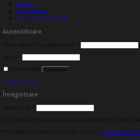
Contact
Autentificare
COMANDĂ TELEFONIC
Autentificare
Nume utilizator sau adresă email
*
Parolă
*
Ține-mă minte
Autentificare
Ai uitat parola?
Înregistrare
Adresă email
*
Va fi trimisă o legătură la adresa ta de email pentru a seta o p
Prin inregistrare declar ca sunt de acord cu
politică de confiden