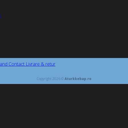
and
Contact
Livrare & retur
Copyright 2026 ©
Aturkkebap.ro