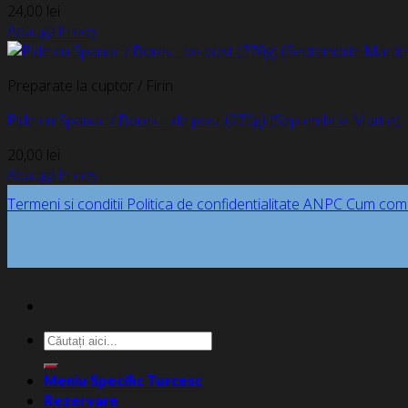
24,00
lei
Adaugă în coș
Preparate la cuptor / Firin
Pide cu Spanac / Borek – de post (270g) (Septembrie-Martie)
20,00
lei
Adaugă în coș
Termeni si conditii
Politica de confidentialitate
ANPC
Cum com
Caută
după:
Meniu Specific Turcesc
Rezervare