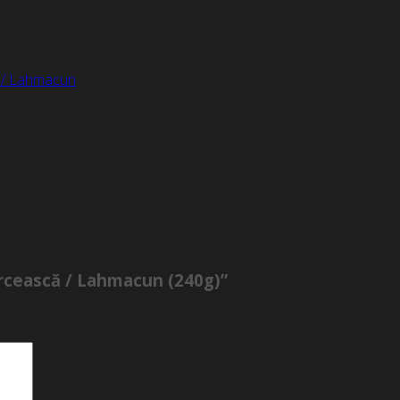
ă / Lahmacun
turcească / Lahmacun (240g)”