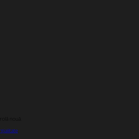
arolă nouă.
țialitate
.