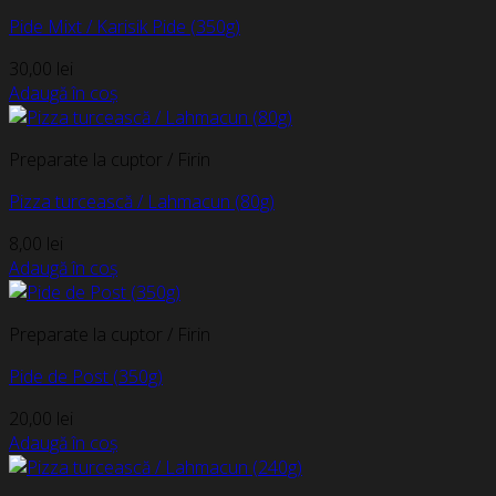
Pide Mixt / Karisik Pide (350g)
30,00
lei
Adaugă în coș
Preparate la cuptor / Firin
Pizza turcească / Lahmacun (80g)
8,00
lei
Adaugă în coș
Preparate la cuptor / Firin
Pide de Post (350g)
20,00
lei
Adaugă în coș