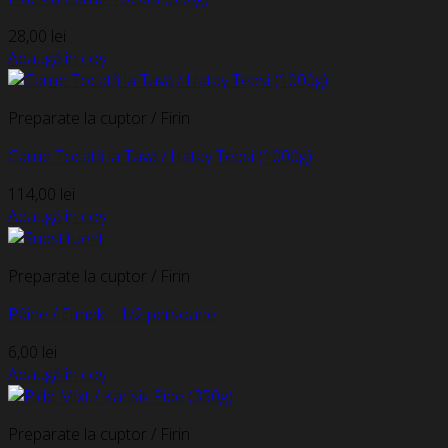
28,00
lei
Adaugă în coș
Preparate la cuptor / Firin
Carne Tocată la Tavă / Hatay Tepsi (1000g)
114,00
lei
Adaugă în coș
Preparate la cuptor / Firin
Pâine / Etmek – 1/2 persoane
6,00
lei
Adaugă în coș
Preparate la cuptor / Firin