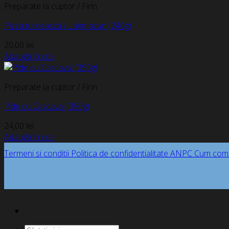
Preparate la cuptor / Firin
Pizza turcească / Lahmacun (240g)
20,00
lei
Adaugă în coș
Preparate la cuptor / Firin
Pide cu Cașcaval (350g)
24,00
lei
Adaugă în coș
Termeni si conditii
Politica de confidentialitate
ANPC
Cum com