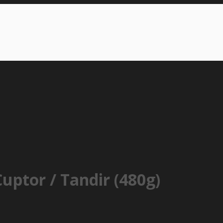
uptor / Tandir (480g)