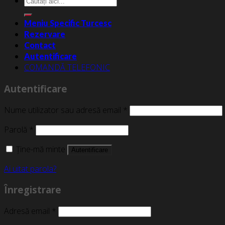
Caută
după:
Meniu Specific Turcesc
Rezervare
Contact
Autentificare
COMANDĂ TELEFONIC
Autentificare
Nume utilizator sau adresă email
*
Parolă
*
Ține-mă minte
Autentificare
Ai uitat parola?
Înregistrare
Adresă email
*