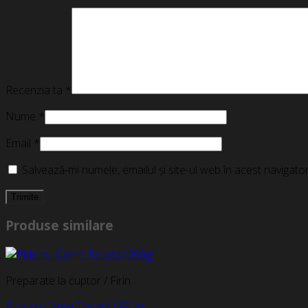
Recenzia ta
*
Nume
*
Email
*
Salvează-mi numele, emailul și site-ul web în acest navigat
Produse similare
Preparate la cuptor / Firin
Pide cu Carne Tocată (350g)