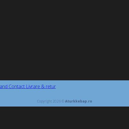
and
Contact
Livrare & retur
Copyright 2026 ©
Aturkkebap.ro