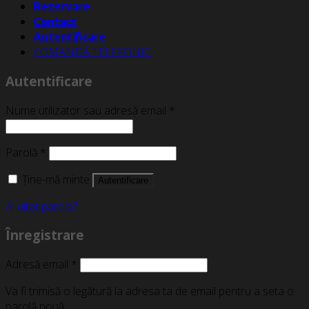
Rezervare
Contact
Autentificare
COMANDĂ TELEFONIC
Autentificare
Nume utilizator sau adresă email
*
Parolă
*
Ține-mă minte
Autentificare
Ai uitat parola?
Înregistrare
Adresă email
*
Va fi trimisă o legătură la adresa ta de email pentru a seta o
parolă nouă.