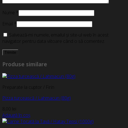
Nume
*
Email
*
Salvează-mi numele, emailul și site-ul web în acest
navigator pentru data viitoare când o să comentez.
Produse similare
Preparate la cuptor / Firin
Pizza turcească / Lahmacun (80g)
8,00
lei
Adaugă în coș