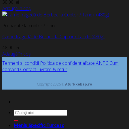
30,00
lei
Adaugă în coș
Preparate la cuptor / Firin
Carne fragedă de Berbec la Cuptor / Tandir (480g)
48,00
lei
Adaugă în coș
Termeni si conditii
Politica de confidentialitate
ANPC
Cum
comand
Contact
Livrare & retur
Copyright 2026 ©
Aturkkebap.ro
Caută
după:
Meniu Specific Turcesc