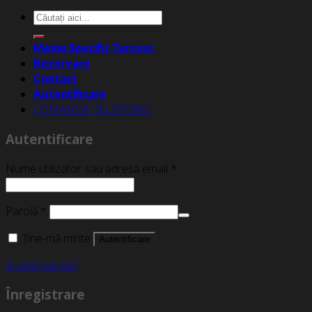
Caută
după:
Meniu Specific Turcesc
Rezervare
Contact
Autentificare
COMANDĂ TELEFONIC
Autentificare
Nume utilizator sau adresă email
*
Parolă
*
Ține-mă minte
Autentificare
Ai uitat parola?
Înregistrare