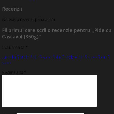
Recenzii
Nu există recenzii până acum.
Fii primul care scrii o recenzie pentru „Pide cu
Cașcaval (350g)”
Evaluarea ta
*
Una din 5 stele
2 din 5 stele
3 din 5 stele
4 din 5 stele
5 din 5
stele
Recenzia ta
*