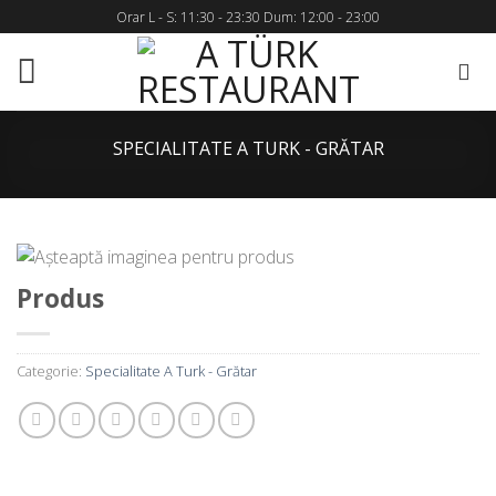
Skip
Orar L - S: 11:30 - 23:30 Dum: 12:00 - 23:00
to
content
SPECIALITATE A TURK - GRĂTAR
Produs
Categorie:
Specialitate A Turk - Grătar