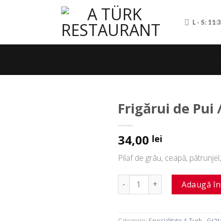
L - S: 11:
Frigărui de Pui 
34,00
lei
Pilaf de
grâu
,
ceapă
,
pătrunjel
Cantitate Frigărui de Pui / Ta
Adaugă în
Categorie:
Specialitate A Turk - Grăt