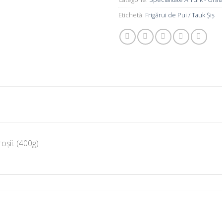
Etichetă:
Frigărui de Pui / Tauk Șiș
roșii
. (400g)