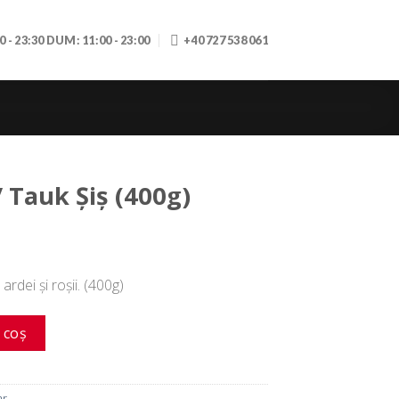
30 - 23:30 DUM: 11:00 - 23:00
+40 727 538 061
/ Tauk Șiș (400g)
, ardei
și
roșii
. (400g)
uk Șiș (400g)
 coș
ar