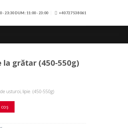
30 - 23:30 DUM: 11:00 - 23:00
+40 727 538 061
la grătar (450-550g)
 de usturoi, lipie. (450-550g)
 grătar (450-550g)
 coș
ar