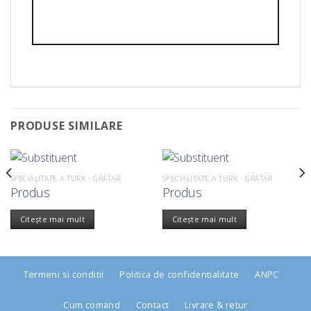
PRODUSE SIMILARE
SPECIALITATE A TURK - GRĂTAR
SPECIALITATE A TURK - GRĂTAR
Produs
Produs
Citește mai mult
Citește mai mult
Termeni si conditii
Politica de confidentialitate
ANPC
Cum comand
Contact
Livrare & retur