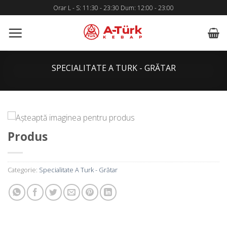
Skip
Orar L - S: 11:30 - 23:30 Dum: 12:00 - 23:00
to
content
SPECIALITATE A TURK - GRĂTAR
Produs
Categorie:
Specialitate A Turk - Grătar