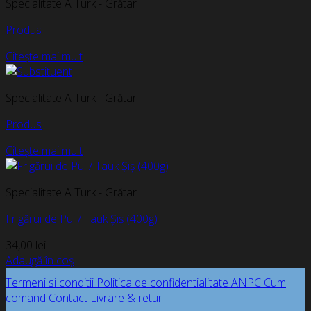
Specialitate A Turk - Grătar
Produs
Citește mai mult
Specialitate A Turk - Grătar
Produs
Citește mai mult
Specialitate A Turk - Grătar
Frigărui de Pui / Tauk Șiș (400g)
34,00
lei
Adaugă în coș
Termeni si conditii
Politica de confidentialitate
ANPC
Cum
comand
Contact
Livrare & retur