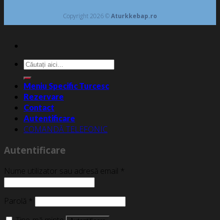
Copyright 2026 ©
Aturkkebap.ro
Caută
după:
Meniu Specific Turcesc
Rezervare
Contact
Autentificare
COMANDĂ TELEFONIC
Autentificare
Nume utilizator sau adresă email
*
Parolă
*
Ține-mă minte