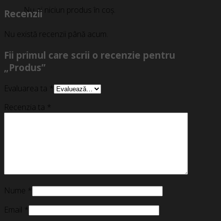
Nu ai niciun produs în coș.
Recenzii
Nu există recenzii până acum.
Fii primul care scrii o recenzie pentru
„Produs”
Evaluarea ta
*
Recenzia ta
*
Nume
*
Email
*