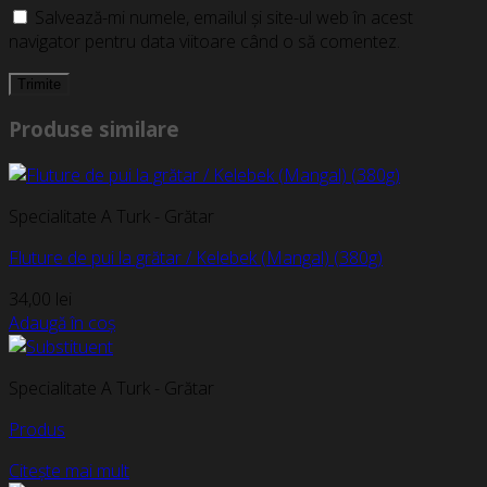
Salvează-mi numele, emailul și site-ul web în acest
navigator pentru data viitoare când o să comentez.
Produse similare
Specialitate A Turk - Grătar
Fluture de pui la grătar / Kelebek (Mangal) (380g)
34,00
lei
Adaugă în coș
Specialitate A Turk - Grătar
Produs
Citește mai mult