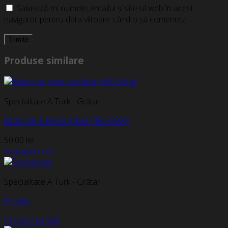
Salvează-mi numele, emailul și site-ul web în acest
navigator pentru data viitoare când o să comentez.
Produse similare
Specialitate A Turk - Grătar
Biban de mare la grătar (450-550g)
50,00
lei
Adaugă în coș
Specialitate A Turk - Grătar
Produs
Citește mai mult