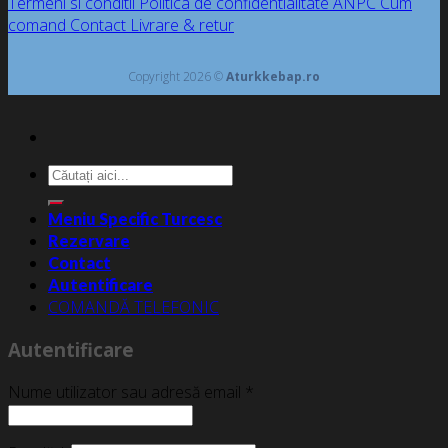
Termeni si conditii
Politica de confidentialitate
ANPC
Cum
comand
Contact
Livrare & retur
Copyright 2026 ©
Aturkkebap.ro
Caută
după:
Meniu Specific Turcesc
Rezervare
Contact
Autentificare
COMANDĂ TELEFONIC
Autentificare
Nume utilizator sau adresă email
*