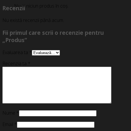
Nu ai niciun produs în coș.
Recenzii
Nu există recenzii până acum.
Fii primul care scrii o recenzie pentru
„Produs”
Evaluarea ta
*
Recenzia ta
*
Nume
*
Email
*