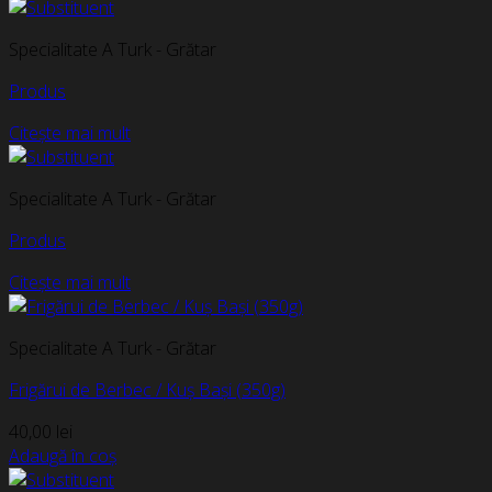
Specialitate A Turk - Grătar
Produs
Citește mai mult
Specialitate A Turk - Grătar
Produs
Citește mai mult
Specialitate A Turk - Grătar
Frigărui de Berbec / Kuș Bași (350g)
40,00
lei
Adaugă în coș