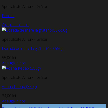
Specialitate A Turk - Grătar
Produs
Citește mai mult
Specialitate A Turk - Grătar
Doradă de mare la grătar (450-550g)
55,00
lei
Adaugă în coș
Specialitate A Turk - Grătar
Adana Kebap (350g)
34,00
lei
Adaugă în coș