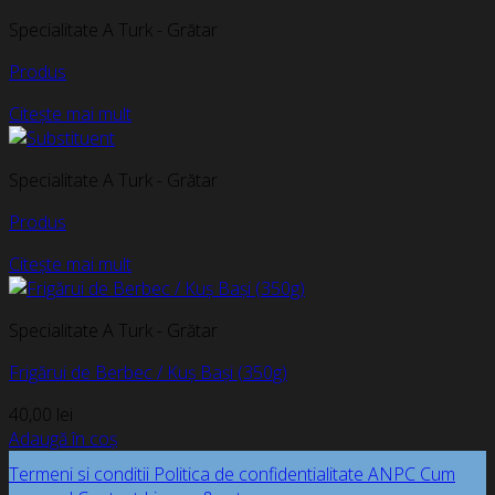
Specialitate A Turk - Grătar
Produs
Citește mai mult
Specialitate A Turk - Grătar
Produs
Citește mai mult
Specialitate A Turk - Grătar
Frigărui de Berbec / Kuș Bași (350g)
40,00
lei
Adaugă în coș
Termeni si conditii
Politica de confidentialitate
ANPC
Cum