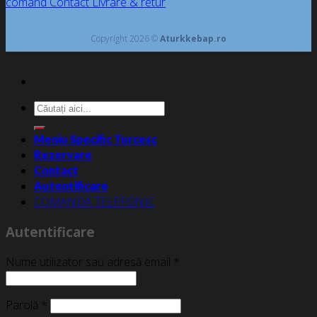
comand
Contact
Livrare & retur
Copyright 2026 ©
Aturkkebap.ro
Caută
după:
Meniu Specific Turcesc
Rezervare
Contact
Autentificare
COMANDĂ TELEFONIC
Autentificare
Nume utilizator sau adresă email
*
Parolă
*