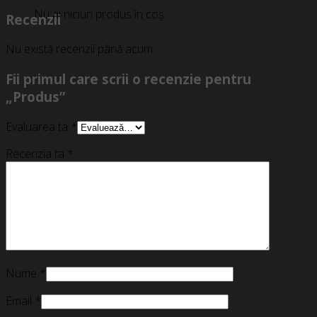
Nu ai niciun produs în coș.
Recenzii
Nu există recenzii până acum.
Fii primul care scrii o recenzie pentru
„Produs”
Evaluarea ta
*
Recenzia ta
*
Nume
*
Email
*