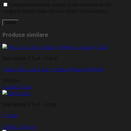
Salvează-mi numele, emailul și site-ul web în acest
navigator pentru data viitoare când o să comentez.
Produse similare
Specialitate A Turk - Grătar
Fluture de pui la grătar / Kelebek (Mangal) (380g)
34,00
lei
Adaugă în coș
Specialitate A Turk - Grătar
Produs
Citește mai mult