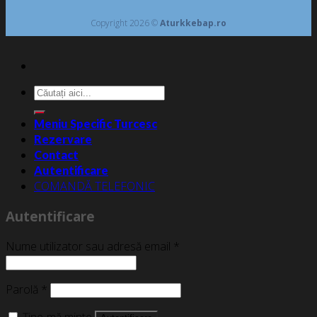
Copyright 2026 ©
Aturkkebap.ro
Caută
după:
Meniu Specific Turcesc
Rezervare
Contact
Autentificare
COMANDĂ TELEFONIC
Autentificare
Nume utilizator sau adresă email
*
Parolă
*
Ține-mă minte