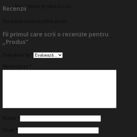
Nu ai niciun produs în coș.
Recenzii
Nu există recenzii până acum.
Fii primul care scrii o recenzie pentru
„Produs”
Evaluarea ta
*
Recenzia ta
*
Nume
*
Email
*