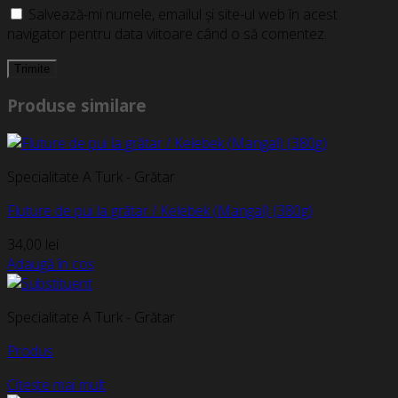
Salvează-mi numele, emailul și site-ul web în acest
navigator pentru data viitoare când o să comentez.
Produse similare
Specialitate A Turk - Grătar
Fluture de pui la grătar / Kelebek (Mangal) (380g)
34,00
lei
Adaugă în coș
Specialitate A Turk - Grătar
Produs
Citește mai mult