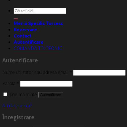
Caută
după:
Meniu Specific Turcesc
Rezervare
Contact
Autentificare
COMANDĂ TELEFONIC
Autentificare
Nume utilizator sau adresă email
*
Parolă
*
Ține-mă minte
Autentificare
Ai uitat parola?
Înregistrare