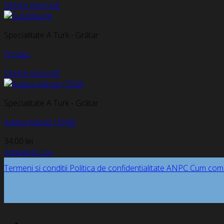
Citește mai mult
Specialitate A Turk - Grătar
Produs
Citește mai mult
Specialitate A Turk - Grătar
Adana Kebap (350g)
34,00
lei
Adaugă în coș
Termeni si conditii
Politica de confidentialitate
ANPC
Cum com