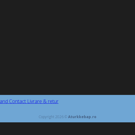
and
Contact
Livrare & retur
Copyright 2026 ©
Aturkkebap.ro