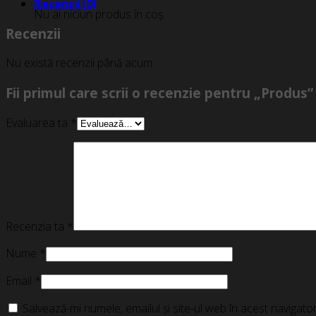
Recenzii (0)
Nu ai niciun produs în coș.
Recenzii
Nu există recenzii până acum.
Fii primul care scrii o recenzie pentru „Produs”
Evaluarea ta
*
Recenzia ta
*
Nume
*
Email
*
Salvează-mi numele, emailul și site-ul web în acest navigat