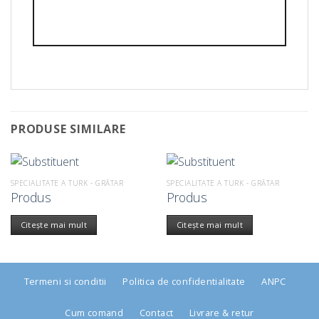
PRODUSE SIMILARE
SPECIALITATE A TURK - GRĂTAR
SPECIALITATE A TURK - GRĂTAR
Produs
Produs
Citește mai mult
Citește mai mult
Termeni si conditii
Politica de confidentialitate
ANPC
Cum comand
Contact
Livrare & retur