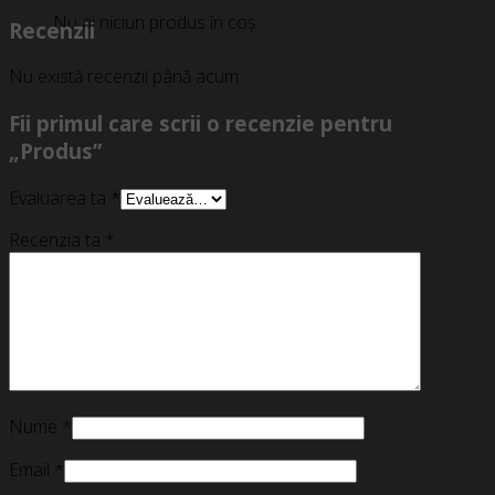
Nu ai niciun produs în coș.
Recenzii
Nu există recenzii până acum.
Fii primul care scrii o recenzie pentru
„Produs”
Evaluarea ta
*
Recenzia ta
*
Nume
*
Email
*