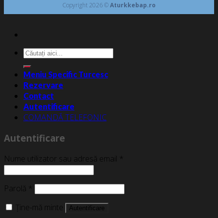
Copyright 2026 ©
Aturkkebap.ro
Caută
după:
Meniu Specific Turcesc
Rezervare
Contact
Autentificare
COMANDĂ TELEFONIC
Autentificare
Nume utilizator sau adresă email
*
Parolă
*
Ține-mă minte
Autentificare