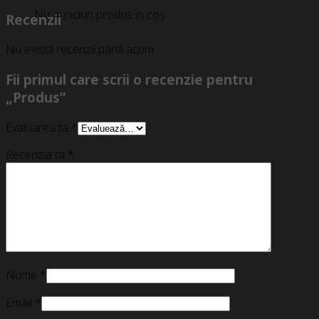
Nu ai niciun produs în coș.
Recenzii
Nu există recenzii până acum.
Fii primul care scrii o recenzie pentru
„Produs”
Evaluarea ta
*
Recenzia ta
*
Nume
*
Email
*