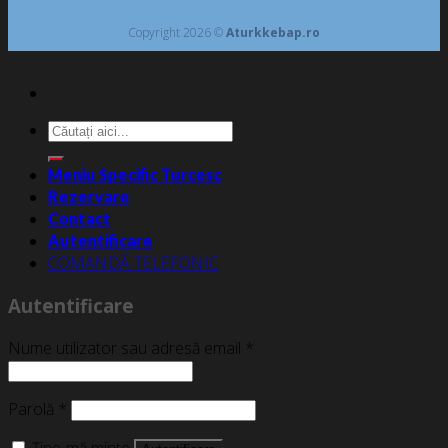
Copyright 2026 ©
Aturkkebap.ro
Caută
după:
Meniu Specific Turcesc
Rezervare
Contact
Autentificare
COMANDĂ TELEFONIC
Autentificare
Nume utilizator sau adresă email
*
Parolă
*
Ține-mă minte