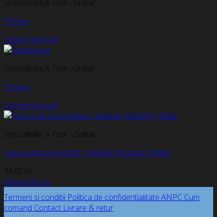
Specialitate A Turk - Grătar
Produs
Citește mai mult
Specialitate A Turk - Grătar
Produs
Citește mai mult
Specialitate A Turk - Grătar
Fluture de pui la grătar / Kelebek (Mangal) (380g)
34,00
lei
Adaugă în coș
Termeni si conditii
Politica de confidentialitate
ANPC
Cum
comand
Contact
Livrare & retur