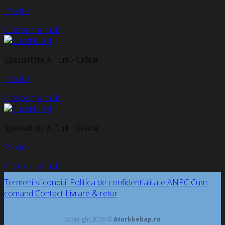
Produs
Citește mai mult
Specialitate A Turk - Grătar
Produs
Citește mai mult
Specialitate A Turk - Grătar
Produs
Citește mai mult
Termeni si conditii
Politica de confidentialitate
ANPC
Cum
comand
Contact
Livrare & retur
Copyright 2026 ©
Aturkkebap.ro