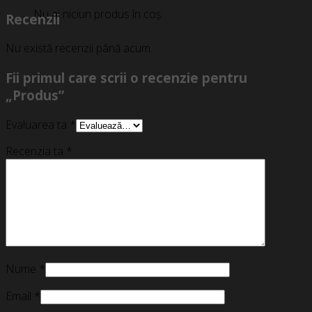
Nu ai niciun produs în coș.
Recenzii
Nu există recenzii până acum.
Fii primul care scrii o recenzie pentru
„Produs”
Evaluarea ta
*
Recenzia ta
*
Nume
*
Email
*