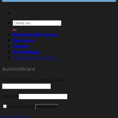
Caută
după:
Meniu Specific Turcesc
Rezervare
Contact
Autentificare
COMANDĂ TELEFONIC
Autentificare
Nume utilizator sau adresă email
*
Parolă
*
Ține-mă minte
Autentificare
Ai uitat parola?