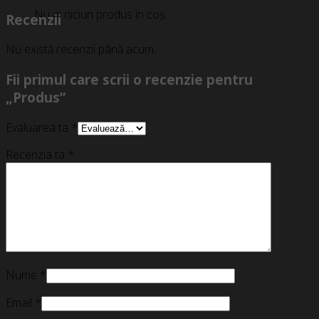
Nu ai niciun produs în coș.
Recenzii
Nu există recenzii până acum.
Fii primul care scrii o recenzie pentru
„Produs”
Evaluarea ta
*
Recenzia ta
*
Nume
*
Email
*