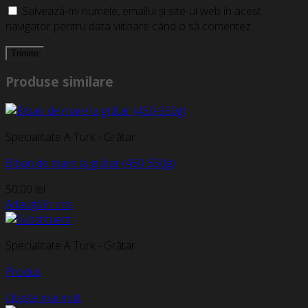
Salvează-mi numele, emailul și site-ul web în acest
navigator pentru data viitoare când o să comentez.
Produse similare
Specialitate A Turk - Grătar
Biban de mare la grătar (450-550g)
50,00
lei
Adaugă în coș
Specialitate A Turk - Grătar
Produs
Citește mai mult