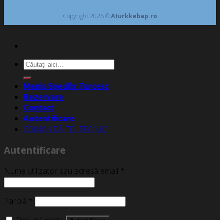
Copyright 2026 ©
Aturkkebap.ro
Caută
după:
Meniu Specific Turcesc
Rezervare
Contact
Autentificare
COMANDĂ TELEFONIC
Autentificare
Nume utilizator sau adresă email
*
Parolă
*
Ține-mă minte