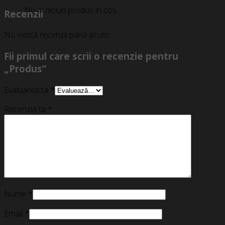
Nu ai niciun produs în coș.
Recenzii
Nu există recenzii până acum.
Fii primul care scrii o recenzie pentru
„Produs”
Evaluarea ta
*
Recenzia ta
*
Nume
*
Email
*