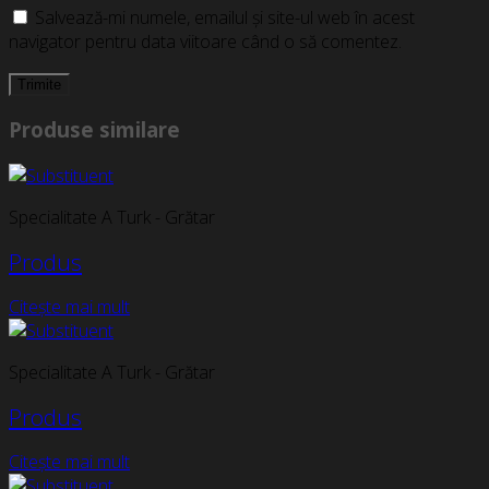
Salvează-mi numele, emailul și site-ul web în acest
navigator pentru data viitoare când o să comentez.
Produse similare
Specialitate A Turk - Grătar
Produs
Citește mai mult
Specialitate A Turk - Grătar
Produs
Citește mai mult