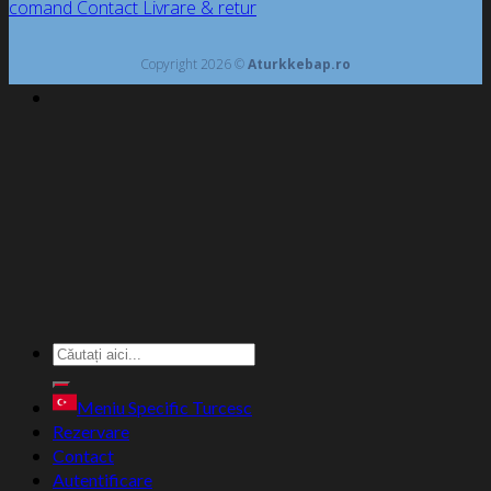
comand
Contact
Livrare & retur
Copyright 2026 ©
Aturkkebap.ro
Caută
după:
Meniu Specific Turcesc
Rezervare
Contact
Autentificare