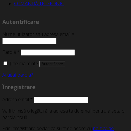
COMANDĂ TELEFONIC
Autentificare
Nume utilizator sau adresă email
*
Parolă
*
Ține-mă minte
Autentificare
Ai uitat parola?
Înregistrare
Adresă email
*
Va fi trimisă o legătură la adresa ta de email pentru a seta o
parolă nouă.
Prin inregistrare declar ca sunt de acord cu
politică de