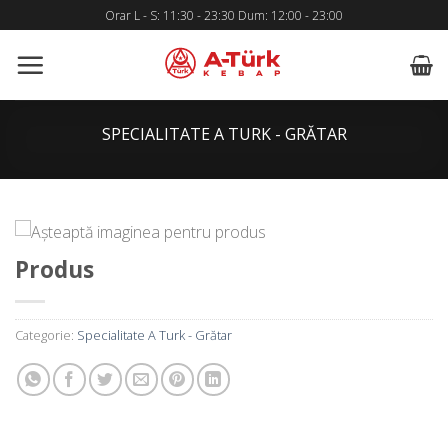
Skip
Orar L - S: 11:30 - 23:30 Dum: 12:00 - 23:00
to
content
SPECIALITATE A TURK - GRĂTAR
Produs
Categorie:
Specialitate A Turk - Grătar