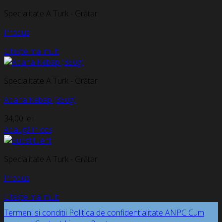
Specialitate A Turk - Grătar
Produs
Citește mai mult
Specialitate A Turk - Grătar
Adana Kebap (350g)
34,00
lei
Adaugă în coș
Specialitate A Turk - Grătar
Produs
Citește mai mult
Termeni si conditii
Politica de confidentialitate
ANPC
Cum