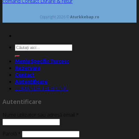
comand
Contact
Livrare & retur
Copyright 2026 ©
Aturkkebap.ro
Caută
după:
Meniu Specific Turcesc
Rezervare
Contact
Autentificare
COMANDĂ TELEFONIC
Autentificare
Nume utilizator sau adresă email
*
Parolă
*