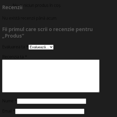
Nu ai niciun produs în coș.
Recenzii
Nu există recenzii până acum.
Fii primul care scrii o recenzie pentru
„Produs”
Evaluarea ta
*
Recenzia ta
*
Nume
*
Email
*