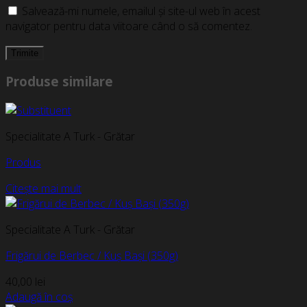
Salvează-mi numele, emailul și site-ul web în acest
navigator pentru data viitoare când o să comentez.
Produse similare
Specialitate A Turk - Grătar
Produs
Citește mai mult
Specialitate A Turk - Grătar
Frigărui de Berbec / Kuș Bași (350g)
40,00
lei
Adaugă în coș