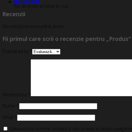
Recenzii (0)
Nu ai niciun produs în coș.
Recenzii
Nu există recenzii până acum.
Fii primul care scrii o recenzie pentru „Produs”
Evaluarea ta
*
Recenzia ta
*
Nume
*
Email
*
Salvează-mi numele, emailul și site-ul web în acest navigat