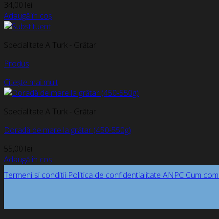
34,00
lei
Adaugă în coș
Specialitate A Turk - Grătar
Produs
Citește mai mult
Specialitate A Turk - Grătar
Doradă de mare la grătar (450-550g)
55,00
lei
Adaugă în coș
Termeni si conditii
Politica de confidentialitate
ANPC
Cum com