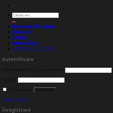
Caută
după:
Meniu Specific Turcesc
Rezervare
Contact
Autentificare
COMANDĂ TELEFONIC
Autentificare
Nume utilizator sau adresă email
*
Parolă
*
Ține-mă minte
Autentificare
Ai uitat parola?
Înregistrare