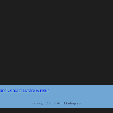
and
Contact
Livrare & retur
Copyright 2026 ©
Aturkkebap.ro