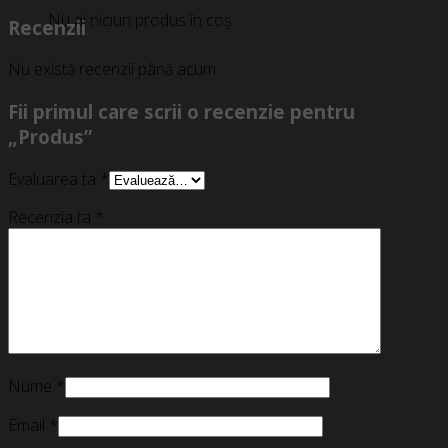
Nu ai niciun produs în coș.
Recenzii
Nu există recenzii până acum.
Fii primul care scrii o recenzie pentru
„Produs”
Evaluarea ta
*
Recenzia ta
*
Nume
*
Email
*