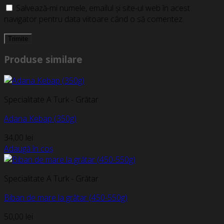
Salvează-mi numele, emailul și site-ul web în acest
navigator pentru data viitoare când o să comentez.
Produse similare
Specialitate A Turk - Grătar
Adana Kebap (350g)
34,00
lei
Adaugă în coș
Specialitate A Turk - Grătar
Biban de mare la grătar (450-550g)
50,00
lei