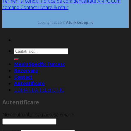
Termeni si conditii
Politica de confidentialitate
ANPC
Cum
comand
Contact
Livrare & retur
Copyright 2026 ©
Aturkkebap.ro
Caută
după:
Meniu Specific Turcesc
Rezervare
Contact
Autentificare
COMANDĂ TELEFONIC
Autentificare
Nume utilizator sau adresă email
*