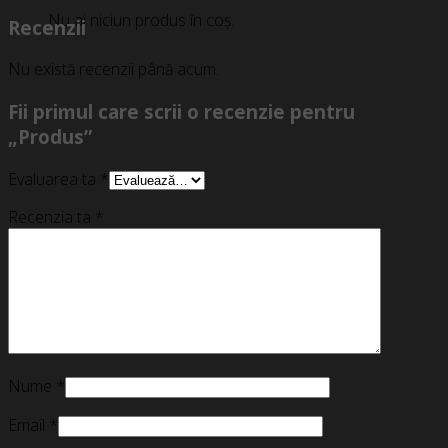
Nu ai niciun produs în coș.
Recenzii
Nu există recenzii până acum.
Fii primul care scrii o recenzie pentru
„Produs”
Evaluarea ta
*
Recenzia ta
*
Nume
*
Email
*