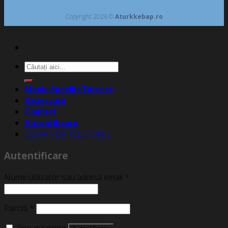
Copyright 2026 ©
Aturkkebap.ro
Caută
după:
Meniu Specific Turcesc
Rezervare
Contact
Autentificare
COMANDĂ TELEFONIC
Autentificare
Nume utilizator sau adresă email
*
Parolă
*
Ține-mă minte