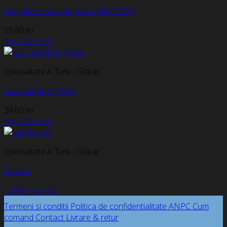
Doradă de mare la grătar (450-550g)
55,00
lei
Adaugă în coș
Specialitate A Turk - Grătar
Adana Kebap (350g)
34,00
lei
Adaugă în coș
Specialitate A Turk - Grătar
Produs
Citește mai mult
Termeni si conditii
Politica de confidentialitate
ANPC
Cum
comand
Contact
Livrare & retur