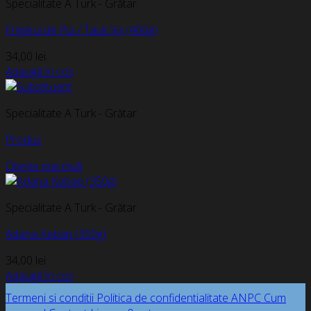
Specialitate A Turk - Grătar
Frigărui de Pui / Tauk Șiș (400g)
34,00
lei
Adaugă în coș
Specialitate A Turk - Grătar
Produs
Citește mai mult
Specialitate A Turk - Grătar
Adana Kebap (350g)
34,00
lei
Adaugă în coș
Termeni si conditii
Politica de confidentialitate
ANPC
Cum