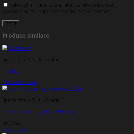
Salvează-mi numele, emailul și site-ul web în acest
navigator pentru data viitoare când o să comentez.
Produse similare
Specialitate A Turk - Grătar
Produs
Citește mai mult
Specialitate A Turk - Grătar
Biban de mare la grătar (450-550g)
50,00
lei
Adaugă în coș