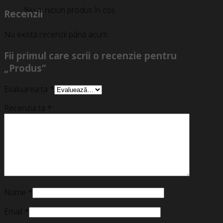
Nu ai niciun produs în coș.
Recenzii
Nu există recenzii până acum.
Fii primul care scrii o recenzie pentru
„Produs”
Evaluarea ta
*
Recenzia ta
*
Nume
*
Email
*