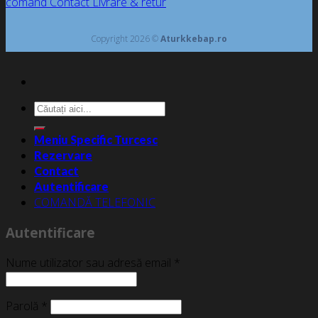
comand
Contact
Livrare & retur
Copyright 2026 ©
Aturkkebap.ro
Caută
după:
Meniu Specific Turcesc
Rezervare
Contact
Autentificare
COMANDĂ TELEFONIC
Autentificare
Nume utilizator sau adresă email
*
Parolă
*