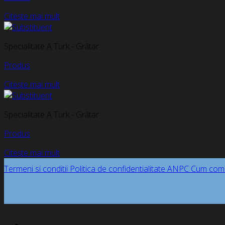
Citește mai mult
Specialitate A Turk - Grătar
Produs
Citește mai mult
Specialitate A Turk - Grătar
Produs
Citește mai mult
Termeni si conditii
Politica de confidentialitate
ANPC
Cum com