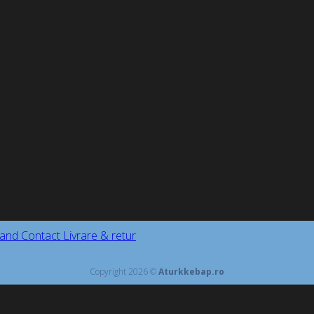
and
Contact
Livrare & retur
Copyright 2026 ©
Aturkkebap.ro