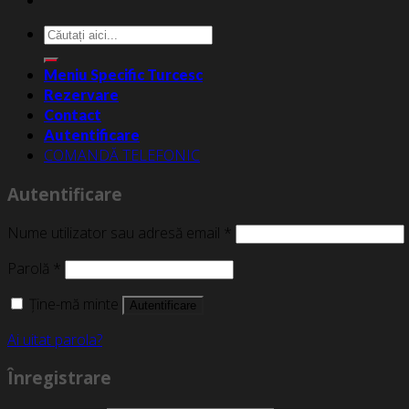
Caută
după:
Meniu Specific Turcesc
Rezervare
Contact
Autentificare
COMANDĂ TELEFONIC
Autentificare
Nume utilizator sau adresă email
*
Parolă
*
Ține-mă minte
Autentificare
Ai uitat parola?
Înregistrare