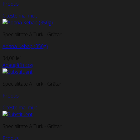
Produs
Citește mai mult
Specialitate A Turk - Grătar
Adana Kebap (350g)
34,00
lei
Adaugă în coș
Specialitate A Turk - Grătar
Produs
Citește mai mult
Specialitate A Turk - Grătar
Produs