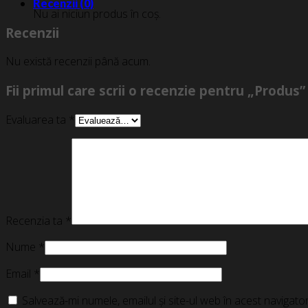
Recenzii (0)
Nu ai niciun produs în coș.
Recenzii
Nu există recenzii până acum.
Fii primul care scrii o recenzie pentru „Produs”
Evaluarea ta
*
Recenzia ta
*
Nume
*
Email
*
Salvează-mi numele, emailul și site-ul web în acest navigat