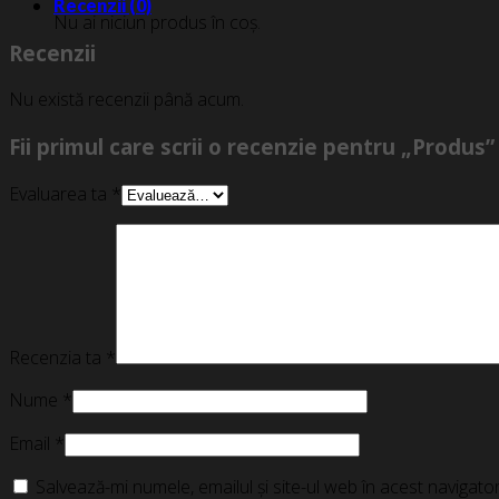
Recenzii (0)
Nu ai niciun produs în coș.
Recenzii
Nu există recenzii până acum.
Fii primul care scrii o recenzie pentru „Produs”
Evaluarea ta
*
Recenzia ta
*
Nume
*
Email
*
Salvează-mi numele, emailul și site-ul web în acest navigat