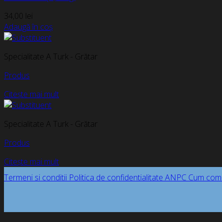
34,00
lei
Adaugă în coș
Specialitate A Turk - Grătar
Produs
Citește mai mult
Specialitate A Turk - Grătar
Produs
Citește mai mult
Termeni si conditii
Politica de confidentialitate
ANPC
Cum com