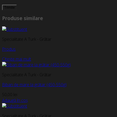
Produse similare
Specialitate A Turk - Grătar
Produs
Citește mai mult
Specialitate A Turk - Grătar
Biban de mare la grătar (450-550g)
50,00
lei
Adaugă în coș
Specialitate A Turk - Grătar