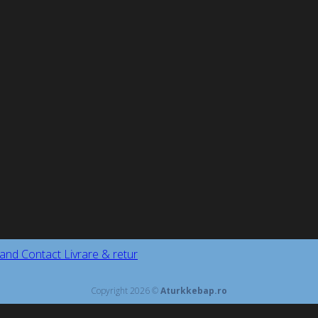
and
Contact
Livrare & retur
Copyright 2026 ©
Aturkkebap.ro