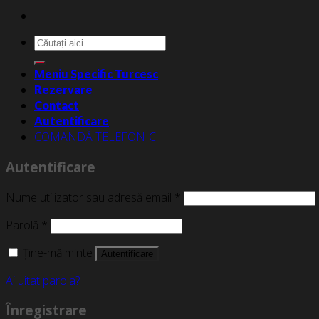
Caută
după:
Meniu Specific Turcesc
Rezervare
Contact
Autentificare
COMANDĂ TELEFONIC
Autentificare
Nume utilizator sau adresă email
*
Parolă
*
Ține-mă minte
Autentificare
Ai uitat parola?
Înregistrare