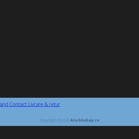
and
Contact
Livrare & retur
Copyright 2026 ©
Aturkkebap.ro