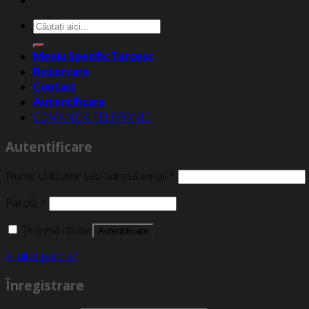
Caută
după:
Meniu Specific Turcesc
Rezervare
Contact
Autentificare
COMANDĂ TELEFONIC
Autentificare
Nume utilizator sau adresă email
*
Parolă
*
Ține-mă minte
Autentificare
Ai uitat parola?
Înregistrare