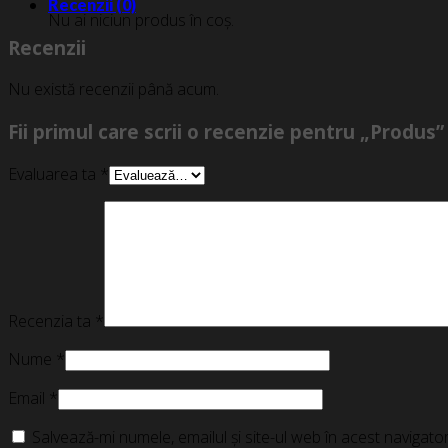
Recenzii (0)
Nu ai niciun produs în coș.
Recenzii
Nu există recenzii până acum.
Fii primul care scrii o recenzie pentru „Produs”
Evaluarea ta
*
Recenzia ta
*
Nume
*
Email
*
Salvează-mi numele, emailul și site-ul web în acest navigat