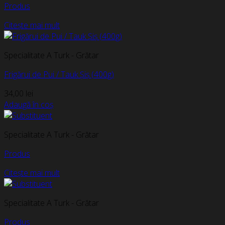
Produs
Citește mai mult
Specialitate A Turk - Grătar
Frigărui de Pui / Tauk Șiș (400g)
34,00
lei
Adaugă în coș
Specialitate A Turk - Grătar
Produs
Citește mai mult
Specialitate A Turk - Grătar
Produs