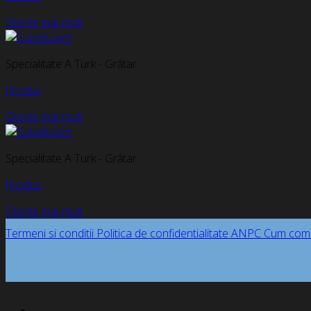
Citește mai mult
Specialitate A Turk - Grătar
Produs
Citește mai mult
Specialitate A Turk - Grătar
Produs
Citește mai mult
Termeni si conditii
Politica de confidentialitate
ANPC
Cum com