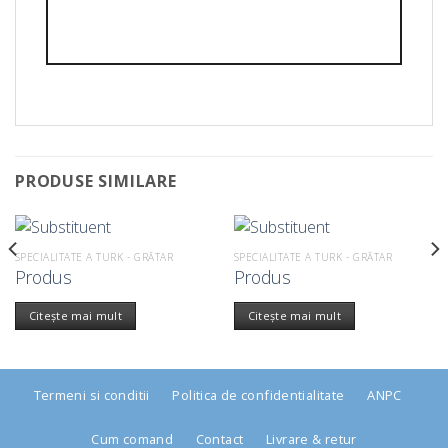
PRODUSE SIMILARE
SPECIALITATE A TURK - GRĂTAR
SPECIALITATE A TURK - GRĂTAR
Produs
Produs
Citește mai mult
Citește mai mult
Termeni si conditii
Politica de confidentialitate
ANPC
Cum comand
Contact
Livrare & retur