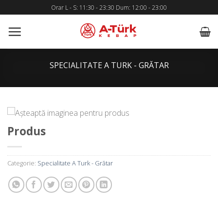
Skip
Orar L - S: 11:30 - 23:30 Dum: 12:00 - 23:00
to
content
SPECIALITATE A TURK - GRĂTAR
Produs
Categorie:
Specialitate A Turk - Grătar