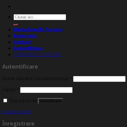
Caută
după:
Meniu Specific Turcesc
Rezervare
Contact
Autentificare
COMANDĂ TELEFONIC
Autentificare
Nume utilizator sau adresă email
*
Parolă
*
Ține-mă minte
Autentificare
Ai uitat parola?
Înregistrare