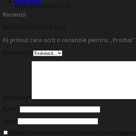
Recenzii (0)
Nu ai niciun produs în coș.
Recenzii
Nu există recenzii până acum.
Fii primul care scrii o recenzie pentru „Produs”
Evaluarea ta
*
Recenzia ta
*
Nume
*
Email
*
Salvează-mi numele, emailul și site-ul web în acest navigat