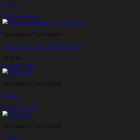
Produs
Citește mai mult
Specialitate A Turk - Grătar
Frigărui de Berbec / Kuș Bași (350g)
40,00
lei
Adaugă în coș
Specialitate A Turk - Grătar
Produs
Citește mai mult
Specialitate A Turk - Grătar
Produs