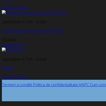
Citește mai mult
Specialitate A Turk - Grătar
Doradă de mare la grătar (450-550g)
55,00
lei
Adaugă în coș
Specialitate A Turk - Grătar
Produs
Citește mai mult
Termeni si conditii
Politica de confidentialitate
ANPC
Cum com