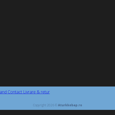
and
Contact
Livrare & retur
Copyright 2026 ©
Aturkkebap.ro