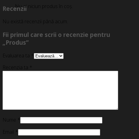
Nu ai niciun produs în coș.
Recenzii
Nu există recenzii până acum.
Fii primul care scrii o recenzie pentru
„Produs”
Evaluarea ta
*
Recenzia ta
*
Nume
*
Email
*