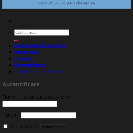
Copyright 2026 ©
Aturkkebap.ro
Caută
după:
Meniu Specific Turcesc
Rezervare
Contact
Autentificare
COMANDĂ TELEFONIC
Autentificare
Nume utilizator sau adresă email
*
Parolă
*
Ține-mă minte
Autentificare