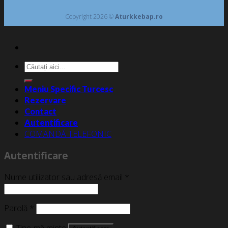
Copyright 2026 ©
Aturkkebap.ro
Caută
după:
Meniu Specific Turcesc
Rezervare
Contact
Autentificare
COMANDĂ TELEFONIC
Autentificare
Nume utilizator sau adresă email
*
Parolă
*
Ține-mă minte