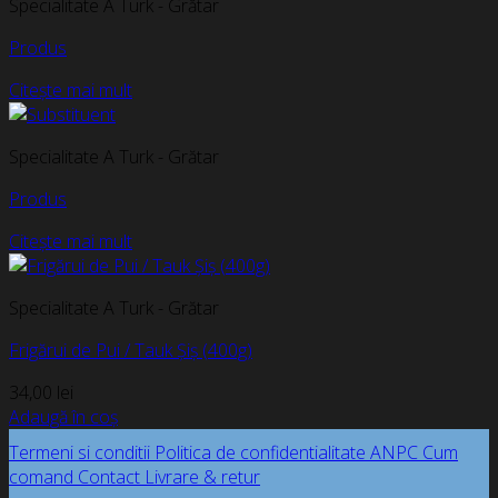
Specialitate A Turk - Grătar
Produs
Citește mai mult
Specialitate A Turk - Grătar
Produs
Citește mai mult
Specialitate A Turk - Grătar
Frigărui de Pui / Tauk Șiș (400g)
34,00
lei
Adaugă în coș
Termeni si conditii
Politica de confidentialitate
ANPC
Cum
comand
Contact
Livrare & retur