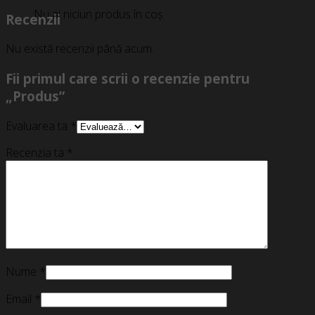
Nu ai niciun produs în coș.
Recenzii
Nu există recenzii până acum.
Fii primul care scrii o recenzie pentru
„Produs”
Evaluarea ta
*
Recenzia ta
*
Nume
*
Email
*