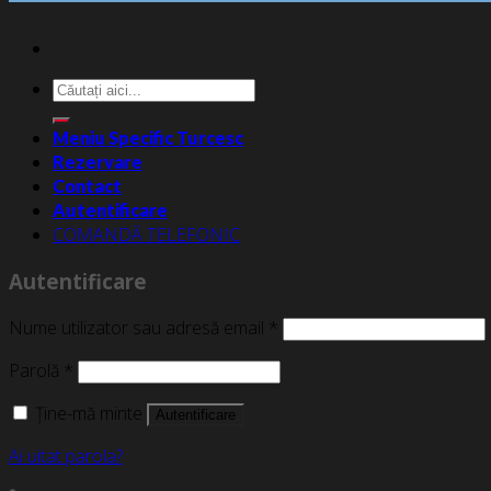
Caută
după:
Meniu Specific Turcesc
Rezervare
Contact
Autentificare
COMANDĂ TELEFONIC
Autentificare
Nume utilizator sau adresă email
*
Parolă
*
Ține-mă minte
Autentificare
Ai uitat parola?