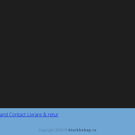
and
Contact
Livrare & retur
Copyright 2026 ©
Aturkkebap.ro