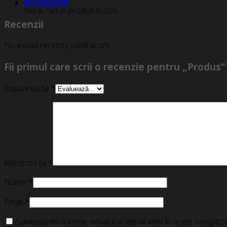
Recenzii (0)
Nu ai niciun produs în coș.
Recenzii
Nu există recenzii până acum.
Fii primul care scrii o recenzie pentru „Produs”
Evaluarea ta
*
Recenzia ta
*
Nume
*
Email
*
Salvează-mi numele, emailul și site-ul web în acest navigat