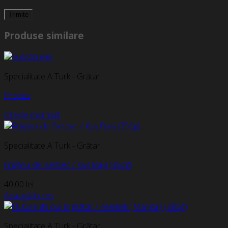
Produse similare
Specialitate A Turk - Grătar
Produs
Citește mai mult
Specialitate A Turk - Grătar
Frigărui de Berbec / Kuș Bași (350g)
40,00
lei
Adaugă în coș
Specialitate A Turk - Grătar