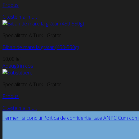
Produs
Citește mai mult
Specialitate A Turk - Grătar
Biban de mare la grătar (450-550g)
50,00
lei
Adaugă în coș
Specialitate A Turk - Grătar
Produs
Citește mai mult
Termeni si conditii
Politica de confidentialitate
ANPC
Cum com