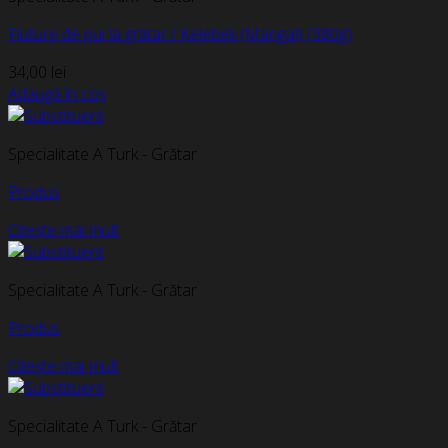
Fluture de pui la grătar / Kelebek (Mangal) (380g)
34,00
lei
Adaugă în coș
Specialitate A Turk - Grătar
Produs
Citește mai mult
Specialitate A Turk - Grătar
Produs
Citește mai mult
Specialitate A Turk - Grătar