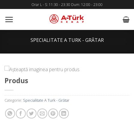
Skip
Orar L - S: 11:30 - 23:30 Dum: 12:00 - 23:00
to
content
SPECIALITATE A TURK - GRĂTAR
Produs
Categorie:
Specialitate A Turk - Grătar