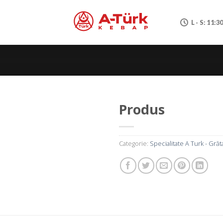
L - S: 11:3
Produs
Categorie:
Specialitate A Turk - Grăt