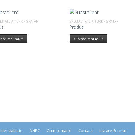
LITATE A TURK - GRĂTAR
SPECIALITATE A TURK - GRĂTAR
us
Produs
ește mai mult
Citește mai mult
identialitate
ANPC
Cum comand
Contact
Livrare & retur