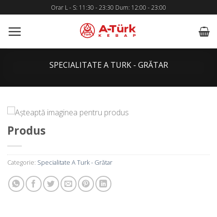
Skip
Orar L - S: 11:30 - 23:30 Dum: 12:00 - 23:00
to
content
SPECIALITATE A TURK - GRĂTAR
Produs
Categorie:
Specialitate A Turk - Grătar