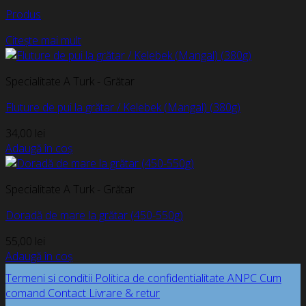
Produs
Citește mai mult
Specialitate A Turk - Grătar
Fluture de pui la grătar / Kelebek (Mangal) (380g)
34,00
lei
Adaugă în coș
Specialitate A Turk - Grătar
Doradă de mare la grătar (450-550g)
55,00
lei
Adaugă în coș
Termeni si conditii
Politica de confidentialitate
ANPC
Cum
comand
Contact
Livrare & retur