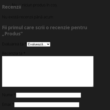
Nu ai niciun produs în coș.
Recenzii
Nu există recenzii până acum.
Fii primul care scrii o recenzie pentru
„Produs”
Evaluarea ta
*
Recenzia ta
*
Nume
*
Email
*