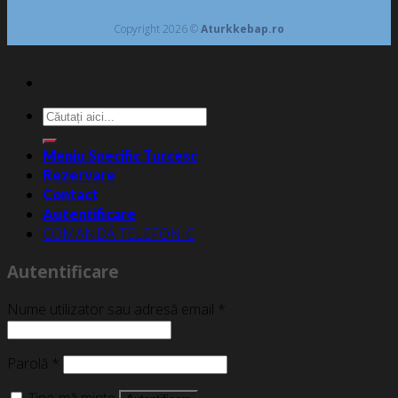
Copyright 2026 ©
Aturkkebap.ro
Caută
după:
Meniu Specific Turcesc
Rezervare
Contact
Autentificare
COMANDĂ TELEFONIC
Autentificare
Nume utilizator sau adresă email
*
Parolă
*
Ține-mă minte