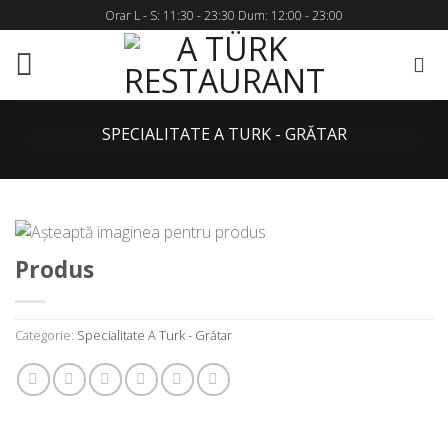
Skip
Orar L - S: 11:30 - 23:30 Dum: 12:00 - 23:00
to
content
SPECIALITATE A TURK - GRĂTAR
Produs
Categorie:
Specialitate A Turk - Grătar