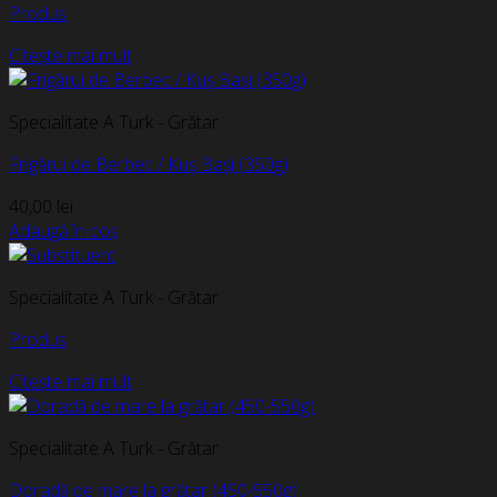
Produs
Citește mai mult
Specialitate A Turk - Grătar
Frigărui de Berbec / Kuș Bași (350g)
40,00
lei
Adaugă în coș
Specialitate A Turk - Grătar
Produs
Citește mai mult
Specialitate A Turk - Grătar
Doradă de mare la grătar (450-550g)