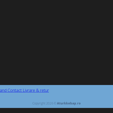
and
Contact
Livrare & retur
Copyright 2026 ©
Aturkkebap.ro