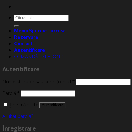
Caută
după:
Meniu Specific Turcesc
Rezervare
Contact
Autentificare
COMANDĂ TELEFONIC
Autentificare
Nume utilizator sau adresă email
*
Parolă
*
Ține-mă minte
Autentificare
Ai uitat parola?
Înregistrare