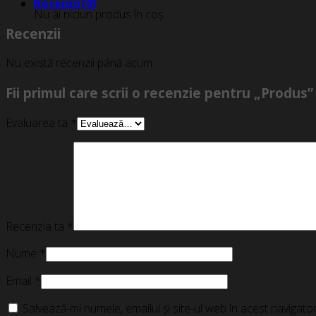
Recenzii (0)
Nu ai niciun produs în coș.
Recenzii
Nu există recenzii până acum.
Fii primul care scrii o recenzie pentru „Produs”
Evaluarea ta
*
Recenzia ta
*
Nume
*
Email
*
Salvează-mi numele, emailul și site-ul web în acest navigat