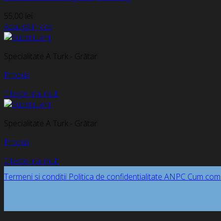
55,00
lei
Adaugă în coș
Specialitate A Turk - Grătar
Produs
Citește mai mult
Specialitate A Turk - Grătar
Produs
Citește mai mult
Termeni si conditii
Politica de confidentialitate
ANPC
Cum com