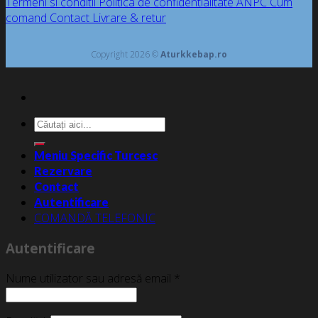
Termeni si conditii
Politica de confidentialitate
ANPC
Cum
comand
Contact
Livrare & retur
Copyright 2026 ©
Aturkkebap.ro
Caută
după:
Meniu Specific Turcesc
Rezervare
Contact
Autentificare
COMANDĂ TELEFONIC
Autentificare
Nume utilizator sau adresă email
*