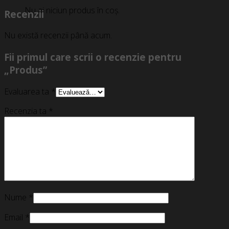
Nu ai niciun produs în coș.
Recenzii
Nu există recenzii până acum.
Fii primul care scrii o recenzie pentru
„Produs”
Evaluarea ta
*
Recenzia ta
*
Nume
*
Email
*