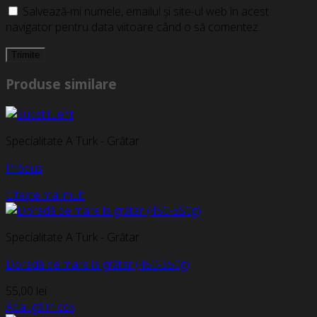
Salvează-mi numele, emailul și site-ul web în acest
navigator pentru data viitoare când o să comentez.
Produse similare
Specialitate A Turk - Grătar
Produs
Citește mai mult
Specialitate A Turk - Grătar
Doradă de mare la grătar (450-550g)
55,00
lei
Adaugă în coș