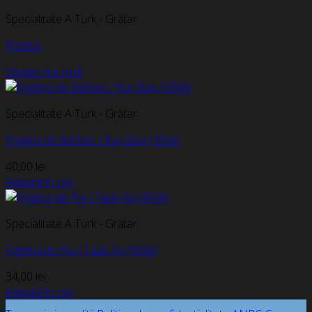
Specialitate A Turk - Grătar
Produs
Citește mai mult
Specialitate A Turk - Grătar
Frigărui de Berbec / Kuș Bași (350g)
40,00
lei
Adaugă în coș
Specialitate A Turk - Grătar
Frigărui de Pui / Tauk Șiș (400g)
34,00
lei
Adaugă în coș