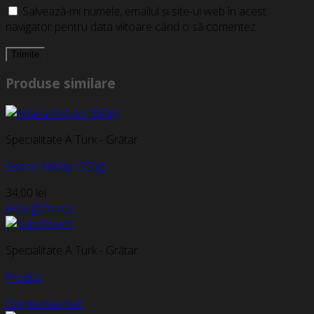
Salvează-mi numele, emailul și site-ul web în acest
navigator pentru data viitoare când o să comentez.
Produse similare
Specialitate A Turk - Grătar
Adana Kebap (350g)
34,00
lei
Adaugă în coș
Specialitate A Turk - Grătar
Produs
Citește mai mult