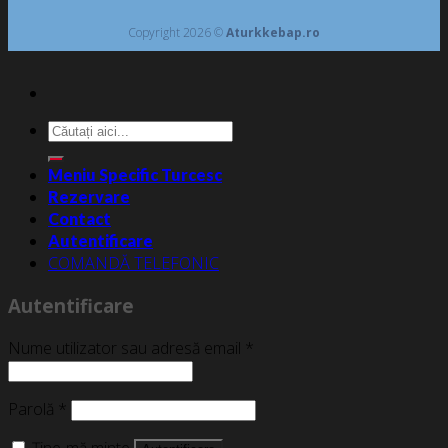
Copyright 2026 ©
Aturkkebap.ro
Caută
după:
Meniu Specific Turcesc
Rezervare
Contact
Autentificare
COMANDĂ TELEFONIC
Autentificare
Nume utilizator sau adresă email
*
Parolă
*
Ține-mă minte