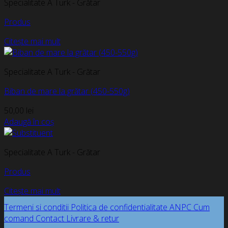
Specialitate A Turk - Grătar
Produs
Citește mai mult
Specialitate A Turk - Grătar
Biban de mare la grătar (450-550g)
50,00
lei
Adaugă în coș
Specialitate A Turk - Grătar
Produs
Citește mai mult
Termeni si conditii
Politica de confidentialitate
ANPC
Cum
comand
Contact
Livrare & retur