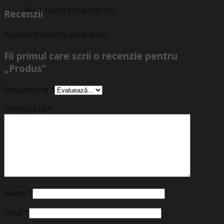
Nu ai niciun produs în coș.
Recenzii
Nu există recenzii până acum.
Fii primul care scrii o recenzie pentru
„Produs”
Evaluarea ta
*
Recenzia ta
*
Nume
*
Email
*