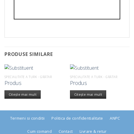
PRODUSE SIMILARE
SPECIALITATE A TURK - GRĂTAR
SPECIALITATE A TURK - GRĂTAR
Produs
Produs
Citește mai mult
Citește mai mult
Termeni si conditii
Politica de confidentialitate
ANPC
Cum comand
Contact
Livrare & retur