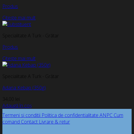
Produs
Citește mai mult
Specialitate A Turk - Grătar
Produs
Citește mai mult
Specialitate A Turk - Grătar
Adana Kebap (350g)
34,00
lei
Adaugă în coș
Termeni si conditii
Politica de confidentialitate
ANPC
Cum
comand
Contact
Livrare & retur