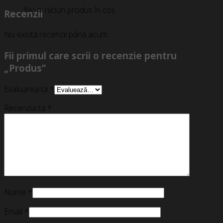
Nu ai niciun produs în coș.
Recenzii
Nu există recenzii până acum.
Fii primul care scrii o recenzie pentru
„Produs”
Evaluarea ta
*
Recenzia ta
*
Nume
*
Email
*