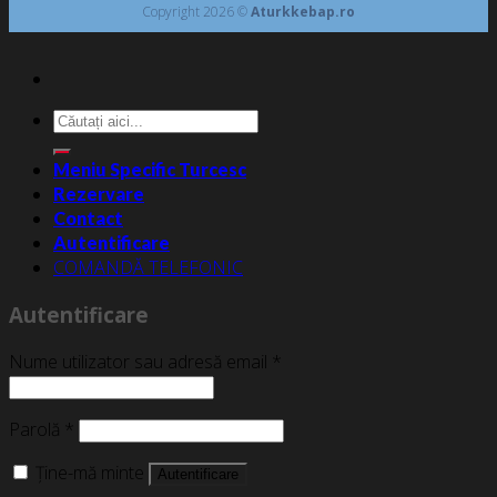
Copyright 2026 ©
Aturkkebap.ro
Caută
după:
Meniu Specific Turcesc
Rezervare
Contact
Autentificare
COMANDĂ TELEFONIC
Autentificare
Nume utilizator sau adresă email
*
Parolă
*
Ține-mă minte
Autentificare