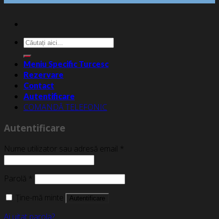
Caută
după:
Meniu Specific Turcesc
Rezervare
Contact
Autentificare
COMANDĂ TELEFONIC
Autentificare
Nume utilizator sau adresă email
*
Parolă
*
Ține-mă minte
Autentificare
Ai uitat parola?