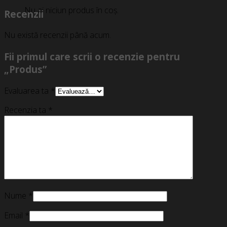
Nu ai niciun produs în coș.
Recenzii
Nu există recenzii până acum.
Fii primul care scrii o recenzie pentru
„Produs”
Evaluarea ta
*
Recenzia ta
*
Nume
*
Email
*