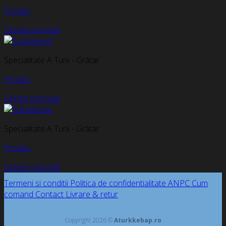
Produs
Citește mai mult
Specialitate A Turk - Grătar
Produs
Citește mai mult
Specialitate A Turk - Grătar
Produs
Citește mai mult
Termeni si conditii
Politica de confidentialitate
ANPC
Cum
comand
Contact
Livrare & retur
Copyright 2026 ©
Aturkkebap.ro