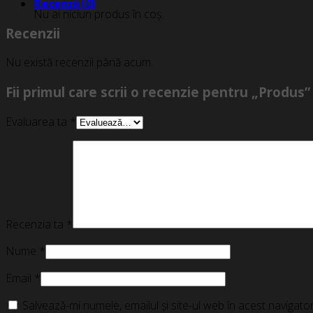
Recenzii (0)
Nu ai niciun produs în coș.
Recenzii
Nu există recenzii până acum.
Fii primul care scrii o recenzie pentru „Produs”
Evaluarea ta
*
Recenzia ta
*
Nume
*
Email
*
Salvează-mi numele, emailul și site-ul web în acest navigat