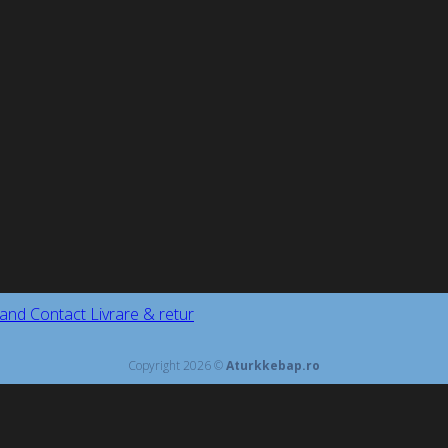
and
Contact
Livrare & retur
Copyright 2026 ©
Aturkkebap.ro