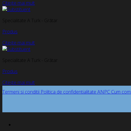
Citește mai mult
Specialitate A Turk - Grătar
Produs
Citește mai mult
Specialitate A Turk - Grătar
Produs
Citește mai mult
Termeni si conditii
Politica de confidentialitate
ANPC
Cum com