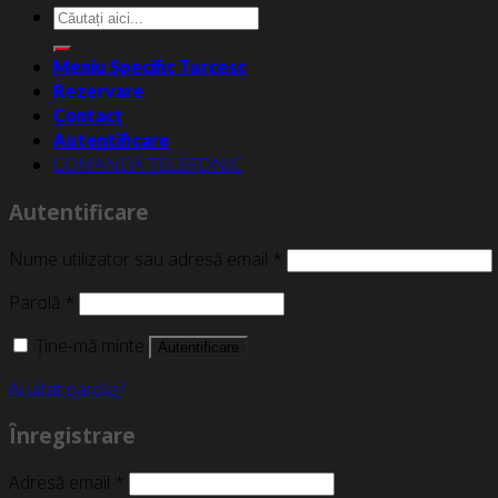
Caută
după:
Meniu Specific Turcesc
Rezervare
Contact
Autentificare
COMANDĂ TELEFONIC
Autentificare
Nume utilizator sau adresă email
*
Parolă
*
Ține-mă minte
Autentificare
Ai uitat parola?
Înregistrare
Adresă email
*