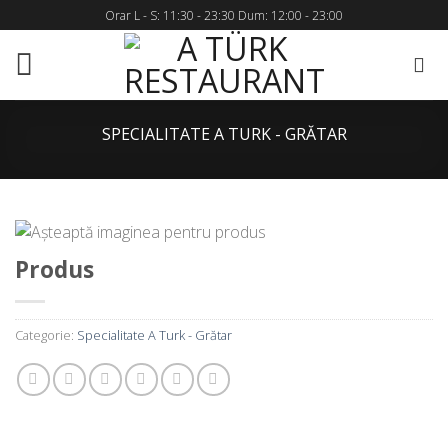
Skip
Orar L - S: 11:30 - 23:30 Dum: 12:00 - 23:00
to
content
SPECIALITATE A TURK - GRĂTAR
Produs
Categorie:
Specialitate A Turk - Grătar