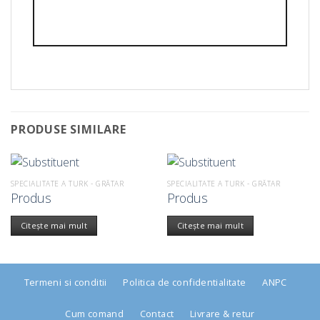
PRODUSE SIMILARE
SPECIALITATE A TURK - GRĂTAR
SPECIALITATE A TURK - GRĂTAR
Produs
Produs
Citește mai mult
Citește mai mult
Termeni si conditii
Politica de confidentialitate
ANPC
Cum comand
Contact
Livrare & retur