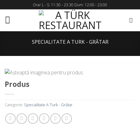
Skip
Orar L - S: 11:30 - 23:30 Dum: 12:00 - 23:00
to
content
SPECIALITATE A TURK - GRĂTAR
Produs
Categorie:
Specialitate A Turk - Grătar