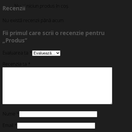
Nu ai niciun produs în coș.
Recenzii
Nu există recenzii până acum.
Fii primul care scrii o recenzie pentru
„Produs”
Evaluarea ta
*
Recenzia ta
*
Nume
*
Email
*