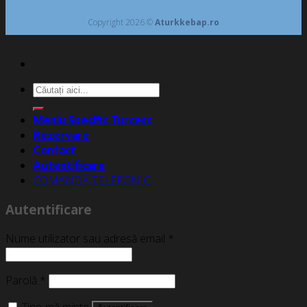
Copyright 2026 ©
Aturkkebap.ro
Caută
după:
Meniu Specific Turcesc
Rezervare
Contact
Autentificare
COMANDĂ TELEFONIC
Autentificare
Nume utilizator sau adresă email
*
Parolă
*
Ține-mă minte