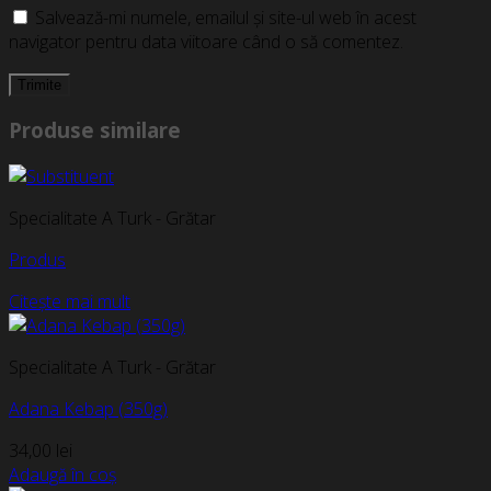
Salvează-mi numele, emailul și site-ul web în acest
navigator pentru data viitoare când o să comentez.
Produse similare
Specialitate A Turk - Grătar
Produs
Citește mai mult
Specialitate A Turk - Grătar
Adana Kebap (350g)
34,00
lei
Adaugă în coș