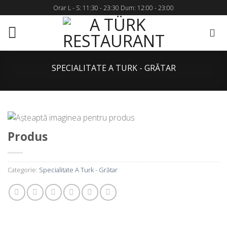
Skip
Orar L - S: 11:30 - 23:30 Dum: 12:00 - 23:00
to
content
SPECIALITATE A TURK - GRĂTAR
Produs
Categorie:
Specialitate A Turk - Grătar