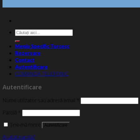
Caută
după:
Meniu Specific Turcesc
Rezervare
Contact
Autentificare
COMANDĂ TELEFONIC
Autentificare
Nume utilizator sau adresă email
*
Parolă
*
Ține-mă minte
Autentificare
Ai uitat parola?