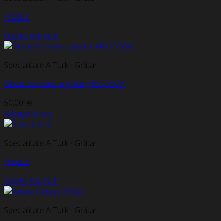
Produs
Citește mai mult
Specialitate A Turk - Grătar
Biban de mare la grătar (450-550g)
50,00
lei
Adaugă în coș
Specialitate A Turk - Grătar
Produs
Citește mai mult
Specialitate A Turk - Grătar