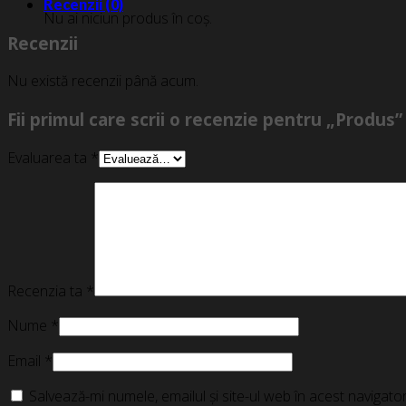
Recenzii (0)
Nu ai niciun produs în coș.
Recenzii
Nu există recenzii până acum.
Fii primul care scrii o recenzie pentru „Produs”
Evaluarea ta
*
Recenzia ta
*
Nume
*
Email
*
Salvează-mi numele, emailul și site-ul web în acest navigat