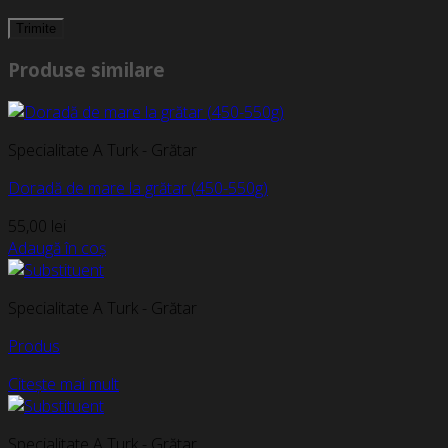
Produse similare
Specialitate A Turk - Grătar
Doradă de mare la grătar (450-550g)
55,00
lei
Adaugă în coș
Specialitate A Turk - Grătar
Produs
Citește mai mult
Specialitate A Turk - Grătar