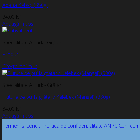
Adana Kebap (350g)
34,00
lei
Adaugă în coș
Specialitate A Turk - Grătar
Produs
Citește mai mult
Specialitate A Turk - Grătar
Fluture de pui la grătar / Kelebek (Mangal) (380g)
34,00
lei
Adaugă în coș
Termeni si conditii
Politica de confidentialitate
ANPC
Cum com